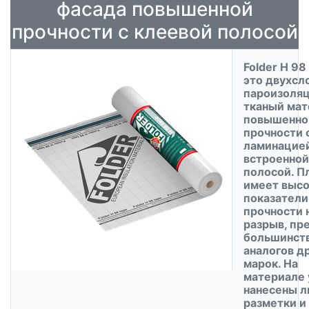
фасада повышенной
прочности c клеевой полосой
Folder H 98 
это двухсл
пароизоля
тканый мат
повышенно
прочности 
ламинацией
встроенной
полосой. П
имеет выс
показатели
прочности 
разрыв, пр
большинст
аналогов д
марок. На
материале
нанесены л
разметки и