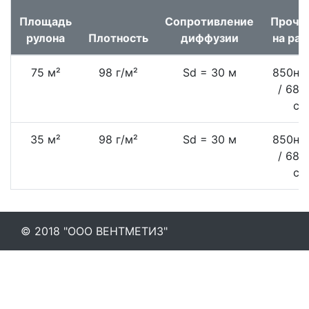
Площадь
Сопротивление
Прочн
рулона
Плотность
диффузии
на ра
75 м²
98 г/м²
Sd = 30 м
850н/
/ 685
см
35 м²
98 г/м²
Sd = 30 м
850н/
/ 685
см
© 2018 "ООО ВЕНТМЕТИЗ"