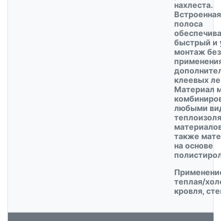
нахлеста.
Встроенная
полоса
обеспечив
быстрый и
монтаж без
применени
дополните
клеевых ле
Материал 
комбиниров
любыми ви
теплоизол
материалов
также мат
на основе
полистирол
Применени
теплая/хол
кровля, сте