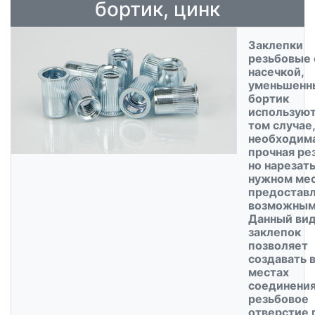
бортик, цинк
Заклепки
резьбовые 
насечкой,
уменьшенн
бортик
используют
том случае,
необходим
прочная ре
но нарезать
нужном мес
предостав
возможным
Данный ви
заклепок
позволяет
создавать 
местах
соединени
резьбовое
отверстие 