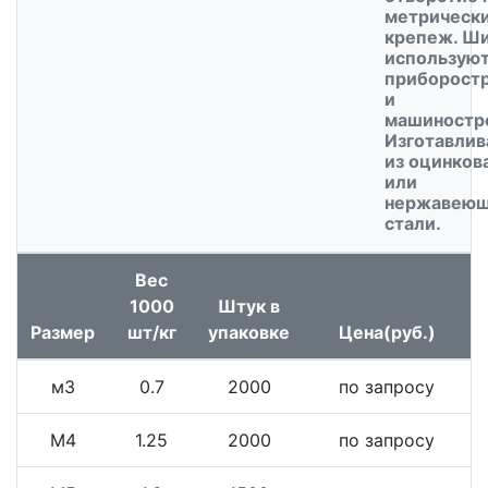
метрическ
крепеж. Ш
используют
приборост
и
машиностр
Изготавлив
из оцинков
или
нержавею
стали.
Вес
1000
Штук в
Размер
шт/кг
упаковке
Цена(руб.)
м3
0.7
2000
по запросу
М4
1.25
2000
по запросу