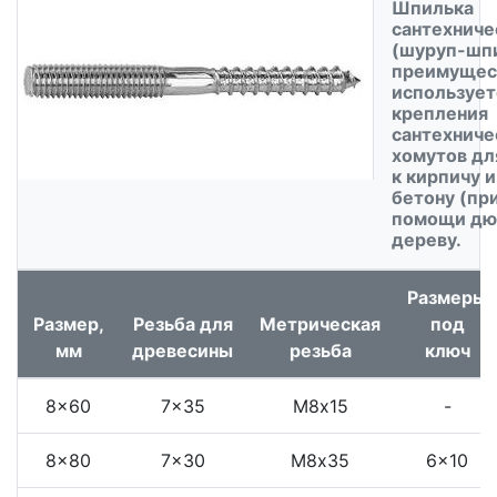
Шпилька
сантехниче
(шуруп-шп
преимущес
использует
крепления
сантехниче
хомутов дл
к кирпичу и
бетону (пр
помощи дю
дереву.
Размеры
Размер,
Резьба для
Метрическая
под
мм
древесины
резьба
ключ
8x60
7x35
М8x15
-
8x80
7x30
М8x35
6x10