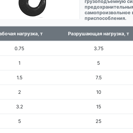
грузоподъёмную си
предохранительны
самопроизвольное 
приспособления.
абочая нагрузка, т
Разрушающая нагрузка, т
0.75
3.75
1
5
1.5
7.5
2
10
3.2
15
5
25