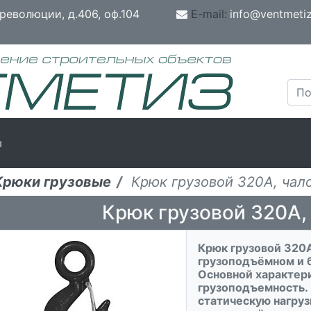
революции, д.406, оф.104
E-mail:
info@ventmetiz
ы
Крюки грузовые
Крюк грузовой 320А, чал
Крюк грузовой 320А,
Крюк грузовой 320А
грузоподъёмном и 
Основной характер
грузоподъемность.
статическую нагру