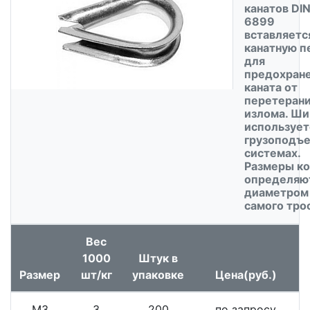
канатов DI
6899
вставляетс
канатную п
для
предохран
каната от
перетерани
излома. Ши
использует
грузоподъ
системах.
Размеры к
определяю
диаметром
самого тро
Вес
1000
Штук в
Размер
шт/кг
упаковке
Цена(руб.)
М3
3
200
по запросу