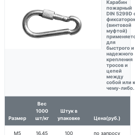
Карабин
пожарный
DIN 5299D 
фиксаторо
(винтовой
муфтой)
применяет
для
быстрого и
надежного
крепления
тросов и
цепей
между
собой или 
чему-либо.
Вес
1000
Штук в
Размер
шт/кг
упаковке
Цена(руб.)
М5
16.45
100
по запросу