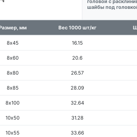
головой с расклини
шайбы под головко
Размер, мм
Вес 1000 шт/кг
Ш
8х45
16.15
8х60
20.6
8х80
26.57
8х85
28.09
8х100
32.64
10х50
31.28
10х55
33.66