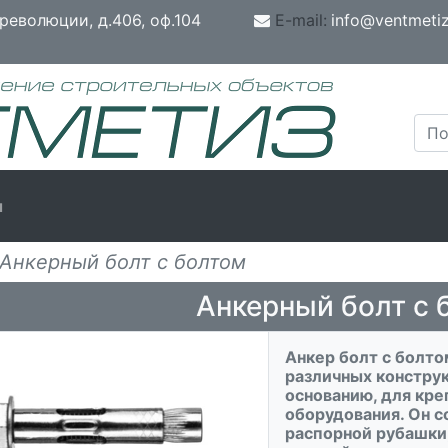
революции, д.406, оф.104
E-mail:
info@ventmetiz
ы
Анкерный болт с болтом
Анкерный болт с 
Анкер болт c болто
различных констру
основанию, для кре
оборудования. Он с
распорной рубашки,